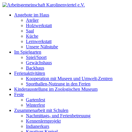
Skip
to
Angebote im Haus
content
Atelier
Holzwerkstatt
Saal
Küche
Lernwerkstatt
Unsere Nähstube
Im Spielgarten
Spiel/Sport
Gewächshaus
Backhaus
Ferienaktivitäten
Kooperation mit Museen und Umwelt-Zentren
Sporthallen-Nutzung in den Ferien
Kinderausstellung im Zoologischen Museum
Feste
Gartenfest
Winterfest
Zusammenarbeit mit Schulen
Nachmittags- und Ferienbetreuung
Kennenlernprojekt
Indianerkurs
Kreativer Kreisel