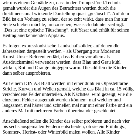
wir uns einem Gemälde zu, dass in der Trompe-l’oeil-Technik
gemalt wurde; die Augen des Betrachters werden durch die
dreidimensional wirkende Darstellung quasi „getäuscht“. Auf dem
Bild ist ein Vorhang zu sehen, der so echt wirkt, dass man ihn zur
Seite schieben möchte, um zu sehen, was sich dahinter verbirgt.
„Das ist eine optische Täuschung“, ruft Yasar und erhält für seinen
Beitrag anerkennenden Applaus.
Es folgen expressionistische Landschaftsbilder, auf denen die
Jahreszeiten dargestellt werden – als Übergang zur Modernen
Kunst. Unser Referent erklärt, dass Farben vor allem als
Ausdrucksmittel verwendet werden, dass Blau und Grau kühl
wirken, Rot und Orange hingegen warm. Dies dürfen die Kinder
dann selber ausprobieren.
Auf einem DIN A3 Blatt werden mit einer dunklen Ölpastellfarbe
Striche, Kurven und Wellen gemalt, welche das Blatt in ca. 15 völlig
verschiedene Felder unterteilen. Als Nächstes wird gezeigt, wie die
einzelnen Felder ausgemalt werden können: mal weicher und
langsamer, mal härter und schneller, mal nur mit einer Farbe und ein
anderes Mal mit mehreren Farben übereinander geschichtet.
Anschließend sollen die Kinder das selber probieren und nach vier
bis sechs ausgemalten Feldern entscheiden, ob sie ein Frühlings-,
Sommer-, Herbst- oder Winterbild malen wollen. Alle Kinder