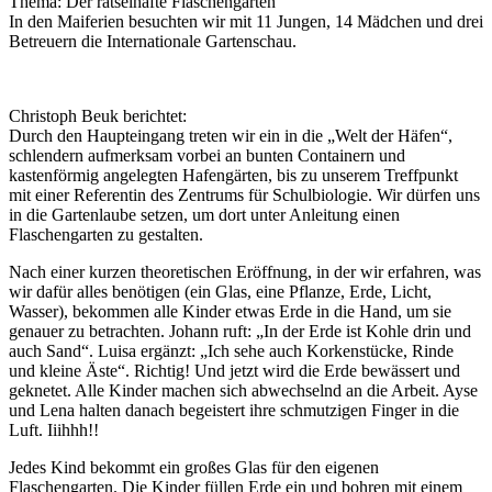
Thema: Der rätselhafte Flaschengarten
In den Maiferien besuchten wir mit 11 Jungen, 14 Mädchen und drei
Betreuern die Internationale Gartenschau.
Christoph Beuk berichtet:
Durch den Haupteingang treten wir ein in die „Welt der Häfen“,
schlendern aufmerksam vorbei an bunten Containern und
kastenförmig angelegten Hafengärten, bis zu unserem Treffpunkt
mit einer Referentin des Zentrums für Schulbiologie. Wir dürfen uns
in die Gartenlaube setzen, um dort unter Anleitung einen
Flaschengarten zu gestalten.
Nach einer kurzen theoretischen Eröffnung, in der wir erfahren, was
wir dafür alles benötigen (ein Glas, eine Pflanze, Erde, Licht,
Wasser), bekommen alle Kinder etwas Erde in die Hand, um sie
genauer zu betrachten. Johann ruft: „In der Erde ist Kohle drin und
auch Sand“. Luisa ergänzt: „Ich sehe auch Korkenstücke, Rinde
und kleine Äste“. Richtig! Und jetzt wird die Erde bewässert und
geknetet. Alle Kinder machen sich abwechselnd an die Arbeit. Ayse
und Lena halten danach begeistert ihre schmutzigen Finger in die
Luft. Iiihhh!!
Jedes Kind bekommt ein großes Glas für den eigenen
Flaschengarten. Die Kinder füllen Erde ein und bohren mit einem