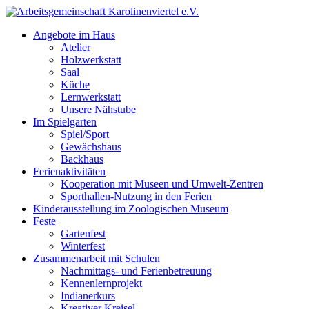
Skip
to
Angebote im Haus
content
Atelier
Holzwerkstatt
Saal
Küche
Lernwerkstatt
Unsere Nähstube
Im Spielgarten
Spiel/Sport
Gewächshaus
Backhaus
Ferienaktivitäten
Kooperation mit Museen und Umwelt-Zentren
Sporthallen-Nutzung in den Ferien
Kinderausstellung im Zoologischen Museum
Feste
Gartenfest
Winterfest
Zusammenarbeit mit Schulen
Nachmittags- und Ferienbetreuung
Kennenlernprojekt
Indianerkurs
Kreativer Kreisel