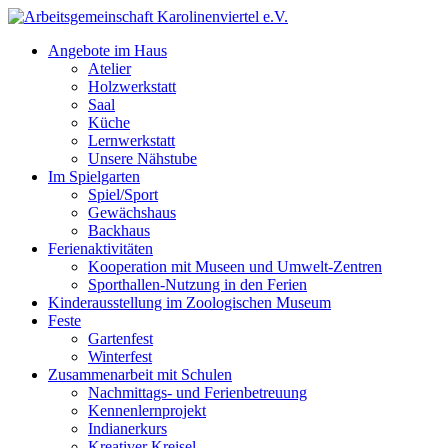
Skip
to
Angebote im Haus
content
Atelier
Holzwerkstatt
Saal
Küche
Lernwerkstatt
Unsere Nähstube
Im Spielgarten
Spiel/Sport
Gewächshaus
Backhaus
Ferienaktivitäten
Kooperation mit Museen und Umwelt-Zentren
Sporthallen-Nutzung in den Ferien
Kinderausstellung im Zoologischen Museum
Feste
Gartenfest
Winterfest
Zusammenarbeit mit Schulen
Nachmittags- und Ferienbetreuung
Kennenlernprojekt
Indianerkurs
Kreativer Kreisel